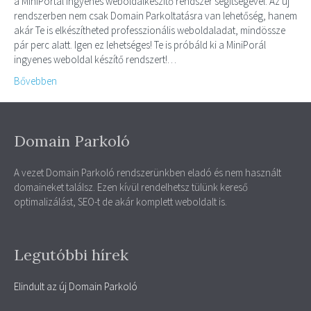
a MiniPortál ingyenes weboldalkészítő rendszer segítségével. Az új
rendszerben nem csak Domain Parkoltatásra van lehetőség, hanem
akár Te is elkészítheted professzionális weboldaladat, mindössze
pár perc alatt. Igen ez lehetséges! Te is próbáld ki a MiniPorál
ingyenes weboldal készítő rendszert!…
Bővebben
Domain Parkoló
A vezet Domain Parkoló rendszerünkben eladó és nem használt
domaineket találsz. Ezen kívül rendelhetsz tülünk kereső
optimalizálást, SEO-t de akár komplett weboldalt is.
Legutóbbi hírek
Elindult az új Domain Parkoló