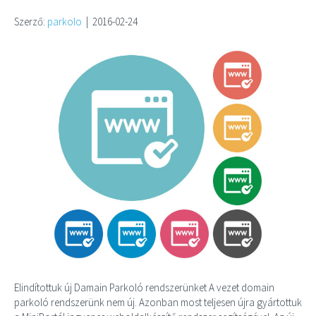
Szerző:
parkolo
|
2016-02-24
Elindítottuk új Damain Parkoló rendszerünket A vezet domain
parkoló rendszerünk nem új. Azonban most teljesen újra gyártottuk