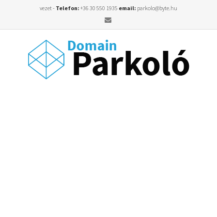
vezet -
Telefon:
+36 30 550 1935
email:
parkolo@byte.hu
Email