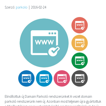
Szerző:
parkolo
|
2016-02-24
Elindítottuk új Damain Parkoló rendszerünket A vezet domain
parkoló rendszerünk nem új. Azonban most teljesen újra gyártottuk