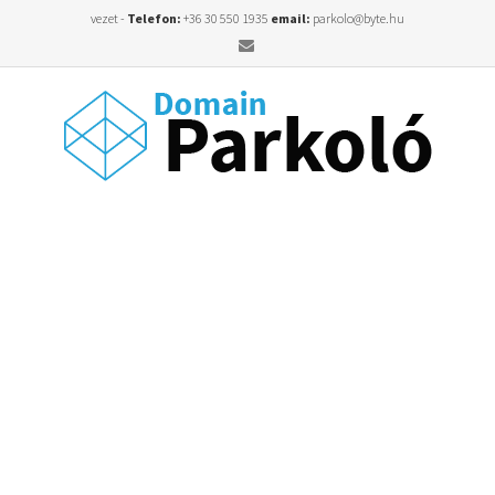
vezet -
Telefon:
+36 30 550 1935
email:
parkolo@byte.hu
Email