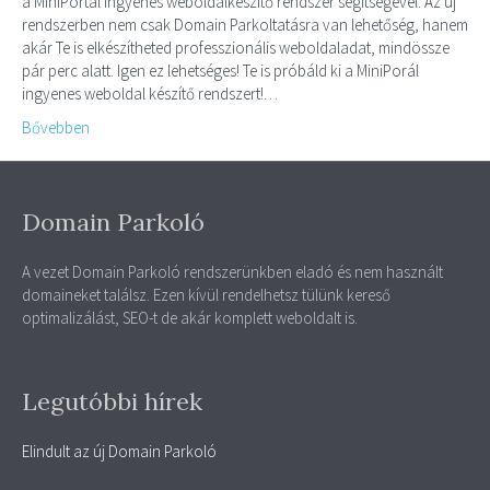
a MiniPortál ingyenes weboldalkészítő rendszer segítségével. Az új
rendszerben nem csak Domain Parkoltatásra van lehetőség, hanem
akár Te is elkészítheted professzionális weboldaladat, mindössze
pár perc alatt. Igen ez lehetséges! Te is próbáld ki a MiniPorál
ingyenes weboldal készítő rendszert!…
Bővebben
Domain Parkoló
A vezet Domain Parkoló rendszerünkben eladó és nem használt
domaineket találsz. Ezen kívül rendelhetsz tülünk kereső
optimalizálást, SEO-t de akár komplett weboldalt is.
Legutóbbi hírek
Elindult az új Domain Parkoló