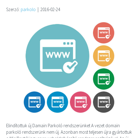
Szerző:
parkolo
|
2016-02-24
Elindítottuk új Damain Parkoló rendszerünket A vezet domain
parkoló rendszerünk nem új. Azonban most teljesen újra gyártottuk