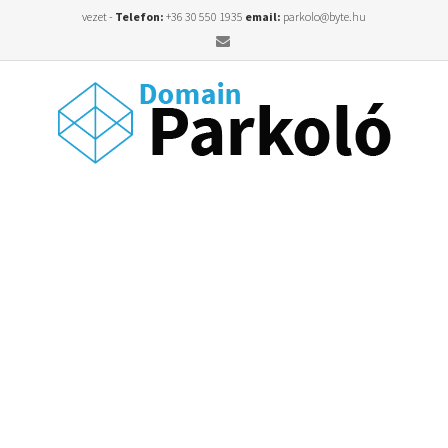
vezet -
Telefon:
+36 30 550 1935
email:
parkolo@byte.hu
Email