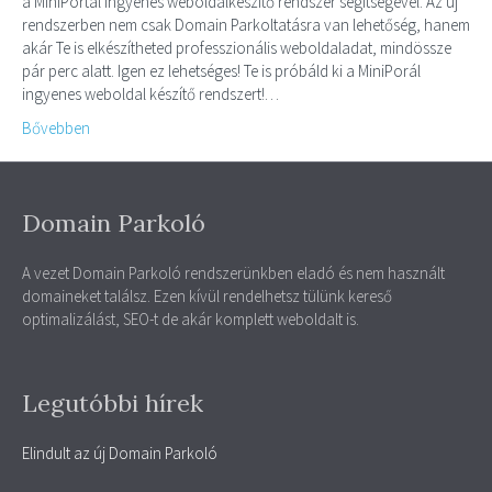
a MiniPortál ingyenes weboldalkészítő rendszer segítségével. Az új
rendszerben nem csak Domain Parkoltatásra van lehetőség, hanem
akár Te is elkészítheted professzionális weboldaladat, mindössze
pár perc alatt. Igen ez lehetséges! Te is próbáld ki a MiniPorál
ingyenes weboldal készítő rendszert!…
Bővebben
Domain Parkoló
A vezet Domain Parkoló rendszerünkben eladó és nem használt
domaineket találsz. Ezen kívül rendelhetsz tülünk kereső
optimalizálást, SEO-t de akár komplett weboldalt is.
Legutóbbi hírek
Elindult az új Domain Parkoló